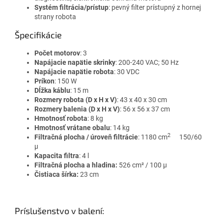
Systém filtrácia/prístup
: pevný filter prístupný z hornej
strany robota
Špecifikácie
Počet motorov
: 3
Napájacie napätie skrinky
: 200-240 VAC; 50 Hz
Napájacie napätie robota
: 30 VDC
Príkon
: 150 W
Dĺžka káblu
: 15 m
Rozmery robota (D x H x V)
: 43 x 40 x 30 cm
Rozmery balenia (D x H x V)
: 56 x 56 x 37 cm
Hmotnosť robota
: 8 kg
Hmotnosť vrátane obalu
: 14 kg
2
Filtračná plocha / úroveň filtrácie
: 1180 cm
150/60
µ
Kapacita filtra
: 4 l
Filtračná plocha a hladina:
526 cm² / 100 μ
Čistiaca šírka:
23 cm
Príslušenstvo v balení: