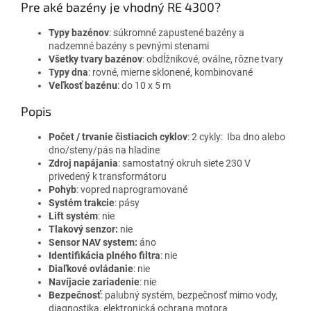
Pre aké bazény je vhodný RE 4300?
Typy bazénov
: s
úkromné ​​zapustené bazény a
nadzemné bazény s pevnými stenami
Všetky tvary bazénov
: obdĺžnikové, oválne, rôzne tvary
Typy dna
: rovné, mierne sklonené, kombinované
Veľkosť bazénu
: do 10 x 5 m
Popis
Počet / trvanie čistiacich cyklov
:
2 cykly:
Iba dno alebo
dno/steny/pás na hladine
Zdroj napájania
: samostatný okruh siete 230 V
privedený k transformátoru
Pohyb
: v
opred naprogramované
Systém trakcie
: pásy
Lift systém
: nie
Tlakový senzor:
nie
Sensor NAV system:
áno
Identifikácia plného filtra
: nie
Diaľkové ovládanie
: nie
Navíjacie zariadenie
: nie
Bezpečnosť
: p
alubný systém, bezpečnosť mimo vody,
diagnostika, elektronická ochrana motora