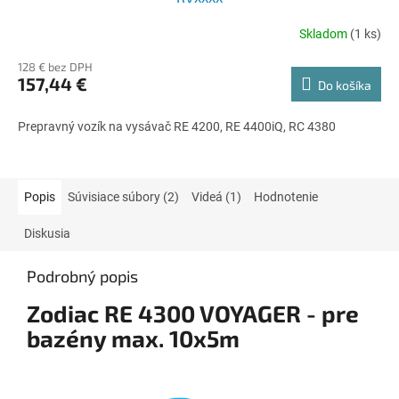
Skladom
(1 ks)
128 € bez DPH
157,44 €
Do košíka
Prepravný vozík na vysávač RE 4200, RE 4400iQ, RC 4380
Popis
Súvisiace súbory (2)
Videá (1)
Hodnotenie
Diskusia
Podrobný popis
Zodiac RE 4300 VOYAGER - pre
bazény max. 10x5m