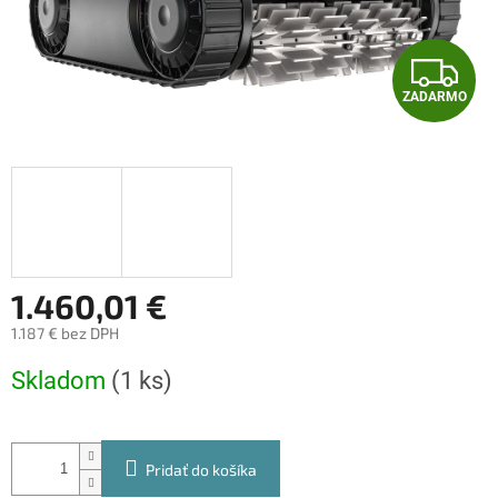
Z
ZADARMO
A
D
A
R
M
1.460,01 €
1.187 € bez DPH
O
Jednotková
Skladom
(1 ks)
cena:
Pridať do košíka