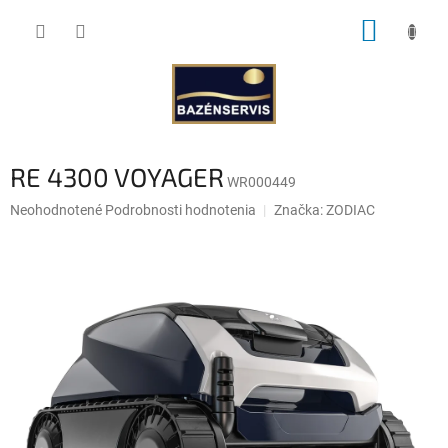
Prejsť
NÁKUP
na
obsah
KOŠÍK
RE 4300 VOYAGER
WR000449
Priemerné
Neohodnotené
Podrobnosti hodnotenia
Značka:
ZODIAC
hodnotenie
produktu
je
0,0
z
5
hviezdičiek.