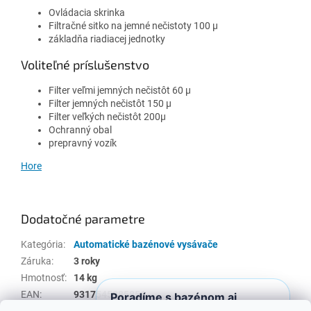
Ovládacia skrinka
Filtračné sitko na jemné nečistoty 100 µ
základňa riadiacej jednotky
Voliteľné príslušenstvo
Filter veľmi jemných nečistôt 60 µ
Filter jemných nečistôt 150 µ
Filter veľkých nečistôt 200µ
Ochranný obal
prepravný vozík
Hore
Dodatočné parametre
Kategória
:
Automatické bazénové vysávače
Záruka
:
3 roky
Hmotnosť
:
14 kg
EAN
:
9317545285856
Poradíme s bazénom aj