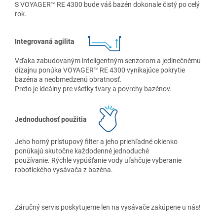
S VOYAGER™ RE 4300 bude váš bazén dokonale čistý po celý
rok.
Integrovaná agilita
Vďaka zabudovaným inteligentným senzorom a jedinečnému
dizajnu ponúka VOYAGER™ RE 4300 vynikajúce pokrytie
bazéna a neobmedzenú obratnosť.
Preto je ideálny pre všetky tvary a povrchy bazénov.
Jednoduchosť použitia
Jeho horný prístupový filter a jeho priehľadné okienko
ponúkajú skutočne každodenné jednoduché
používanie. Rýchle vypúšťanie vody uľahčuje vyberanie
robotického vysávača z bazéna.
Záručný servis poskytujeme len na vysávače zakúpene u nás!