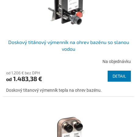
u
k
t
o
v
Doskový titánový výmenník na ohrev bazénu so slanou
vodou
Na objednávku
od 1.206 € bez DPH
DETAIL
1.483,38 €
od
Doskový titanový výmenník tepla na ohrev bazénu.