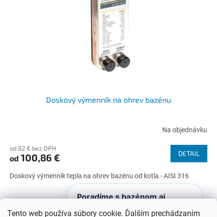
Doskový výmenník na ohrev bazénu
Na objednávku
od 82 € bez DPH
DETAIL
100,86 €
od
Doskový výmenník tepla na ohrev bazénu od kotla - AISI 316
Poradíme s bazénom aj
2
položiek celkom
O
vírivkou
v
Tento web používa súbory cookie. Ďalším prechádzaním