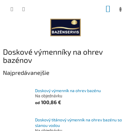
Prejsť
NÁKUP
na
obsah
KOŠÍK
Doskové výmenníky na ohrev
bazénov
Najpredávanejšie
Doskový výmenník na ohrev bazénu
Na objednávku
100,86 €
od
Doskový titánový výmenník na ohrev bazénu so
slanou vodou
Na objednávku