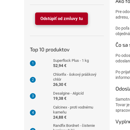
Ako fo
Pre odo
adresu,
Odstúpiť od zmluvy tu
Do poľa
objednáv
Čo sa 
Top 10 produktov
Po odos
Superflock Plus - 1 kg
odoslan
52,94 €
Po prij
Chlorifix - šokový práškový
informo
chlór
26,30 €
Odosl
Desalgine - Algicíd
19,38 €
Samotné
Tovar j
Calcinex - proti vodnému
spracov
kameňu
24,88 €
Vypln
Randfix Bordnet - čistenie