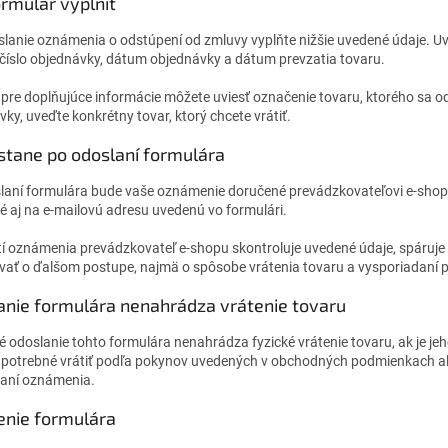
rmulár vyplniť
slanie oznámenia o odstúpení od zmluvy vyplňte nižšie uvedené údaje. Uv
 číslo objednávky, dátum objednávky a dátum prevzatia tovaru.
 pre doplňujúce informácie môžete uviesť označenie tovaru, ktorého sa od
ky, uveďte konkrétny tovar, ktorý chcete vrátiť.
stane po odoslaní formulára
laní formulára bude vaše oznámenie doručené prevádzkovateľovi e-shopu
é aj na e-mailovú adresu uvedenú vo formulári.
atí oznámenia prevádzkovateľ e-shopu skontroluje uvedené údaje, spáruje
vať o ďalšom postupe, najmä o spôsobe vrátenia tovaru a vysporiadaní p
anie formulára nenahrádza vrátenie tovaru
 odoslanie tohto formulára nenahrádza fyzické vrátenie tovaru, ak je je
e potrebné vrátiť podľa pokynov uvedených v obchodných podmienkach a
aní oznámenia.
enie formulára