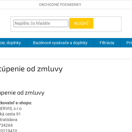
OBCHODNÉ PODMIENKY
HĽADAŤ
ie, doplnky
Bazénové vysávače a doplnky
Filtrácia
Pr
túpenie od zmluvy
úpenie od zmluvy
kovateľ e-shopu:
RVIS, s.r.o.
á cesta 91
Bratislava
5734264
020219410