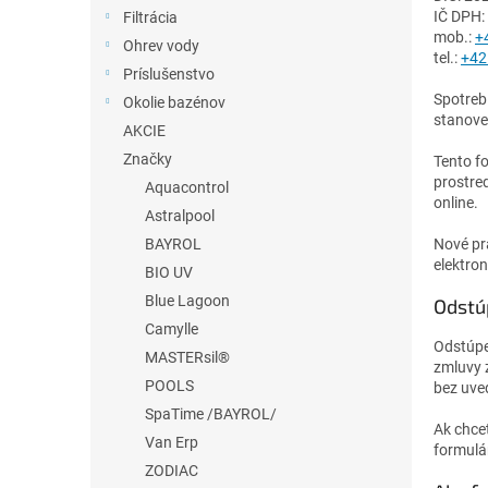
IČ DPH
Filtrácia
mob.:
+
Ohrev vody
tel.:
+42
Príslušenstvo
Spotreb
Okolie bazénov
stanove
AKCIE
Značky
Tento f
prostre
Aquacontrol
online.
Astralpool
BAYROL
Nové pr
elektron
BIO UV
Blue Lagoon
Odstú
Camylle
Odstúpe
MASTERsil®
zmluvy 
POOLS
bez uve
SpaTime /BAYROL/
Ak chce
Van Erp
formulá
ZODIAC