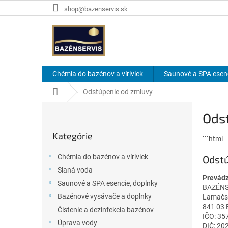
Prejsť
shop@bazenservis.sk
na
obsah
Chémia do bazénov a víriviek
Saunové a SPA esenc
Domov
Odstúpenie od zmluvy
B
Ods
o
Preskočiť
č
Kategórie
kategórie
```html
n
ý
Chémia do bazénov a víriviek
Odst
p
Slaná voda
a
Prevádz
Saunové a SPA esencie, doplnky
n
BAZÉNSE
e
Bazénové vysávače a doplnky
Lamačsk
l
841 03 
Čistenie a dezinfekcia bazénov
IČO: 3
Úprava vody
DIČ: 2