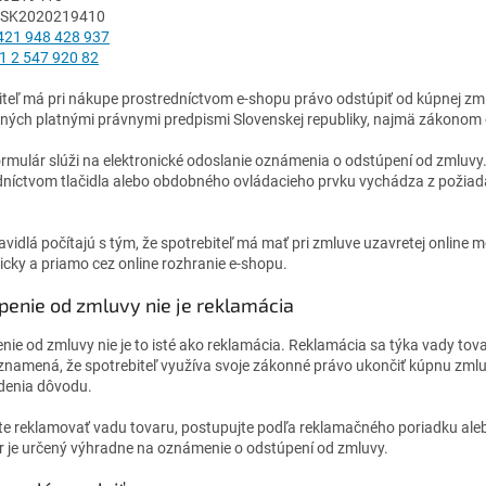
: SK2020219410
421 948 428 937
1 2 547 920 82
iteľ má pri nákupe prostredníctvom e-shopu právo odstúpiť od kúpnej zm
ných platnými právnymi predpismi Slovenskej republiky, najmä zákonom č
ormulár slúži na elektronické odoslanie oznámenia o odstúpení od zmluv
dníctvom tlačidla alebo obdobného ovládacieho prvku vychádza z požiada
avidlá počítajú s tým, že spotrebiteľ má mať pri zmluve uzavretej online
icky a priamo cez online rozhranie e-shopu.
penie od zmluvy nie je reklamácia
nie od zmluvy nie je to isté ako reklamácia. Reklamácia sa týka vady to
znamená, že spotrebiteľ využíva svoje zákonné právo ukončiť kúpnu zmluvu
denia dôvodu.
te reklamovať vadu tovaru, postupujte podľa reklamačného poriadku al
r je určený výhradne na oznámenie o odstúpení od zmluvy.