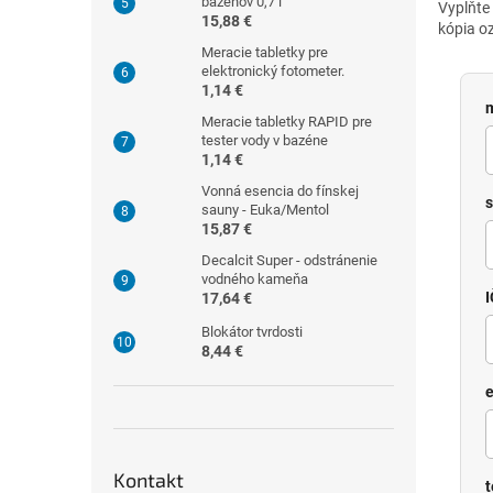
bazénov 0,7 l
Vyplňte
15,88 €
kópia o
Meracie tabletky pre
elektronický fotometer.
1,14 €
Meracie tabletky RAPID pre
tester vody v bazéne
1,14 €
Vonná esencia do fínskej
s
sauny - Euka/Mentol
15,87 €
Decalcit Super - odstránenie
vodného kameňa
I
17,64 €
Blokátor tvrdosti
8,44 €
e
Kontakt
t