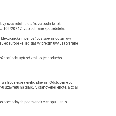
luvy uzavretej na diaľku za podmienok
. 108/2024 Z. z. o ochrane spotrebiteľa.
y. Elektronická možnosť odstúpenia od zmluvy
viek európskej legislatívy pre zmluvy uzatvárané
 možnosť odstúpiť od zmluvy jednoducho,
varu alebo nesprávneho plnenia. Odstúpenie od
 uzavretú na diaľku v stanovenej lehote, a to aj
ebo obchodných podmienok e-shopu. Tento