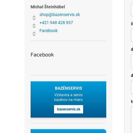
Michal Šteinhübel
shop
@
bazenservis.sk
+421 948 428 937
č
Facebook
Facebook
d
BAZÉNSERVIS
Výstavba a servis
bazénov na mieru
t
bazenservis.sk