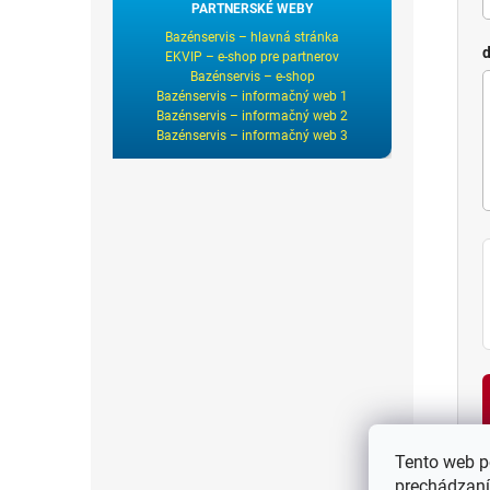
PARTNERSKÉ WEBY
Bazénservis – hlavná stránka
d
EKVIP – e-shop pre partnerov
Bazénservis – e-shop
Bazénservis – informačný web 1
Bazénservis – informačný web 2
Bazénservis – informačný web 3
Tento web p
prechádzaní