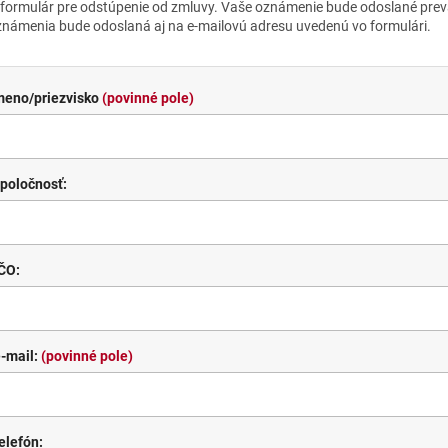
 formulár pre odstúpenie od zmluvy. Vaše oznámenie bude odoslané prev
známenia bude odoslaná aj na e-mailovú adresu uvedenú vo formulári.
meno/priezvisko
(povinné pole)
poločnosť:
ČO:
-mail:
(povinné pole)
elefón: