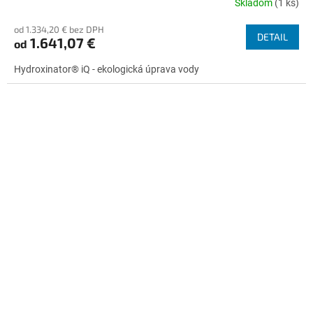
Skladom
(1 ks)
R
od 1.334,20 € bez DPH
DETAIL
1.641,07 €
od
M
Hydroxinator® iQ - ekologická úprava vody
O