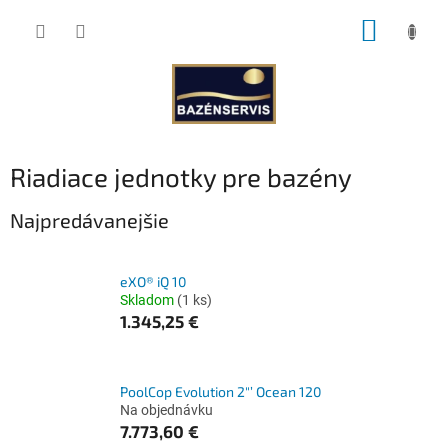
Prejsť
NÁKUP
na
obsah
KOŠÍK
Riadiace jednotky pre bazény
Najpredávanejšie
eXO® iQ 10
Skladom
(1 ks)
1.345,25 €
PoolCop Evolution 2"’ Ocean 120
Na objednávku
7.773,60 €