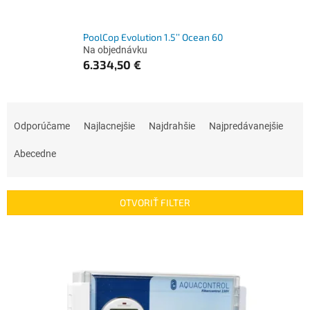
PoolCop Evolution 1.5’’ Ocean 60
Na objednávku
6.334,50 €
R
a
Odporúčame
Najlacnejšie
Najdrahšie
Najpredávanejšie
d
e
Abecedne
n
i
e
OTVORIŤ FILTER
p
r
V
o
ý
d
p
u
i
k
s
t