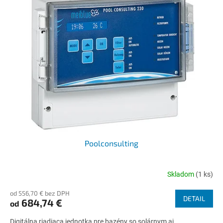
Poolconsulting
Skladom
(1 ks)
od 556,70 € bez DPH
DETAIL
684,74 €
od
Digitálna riadiaca jednotka pre bazény so solárnym aj