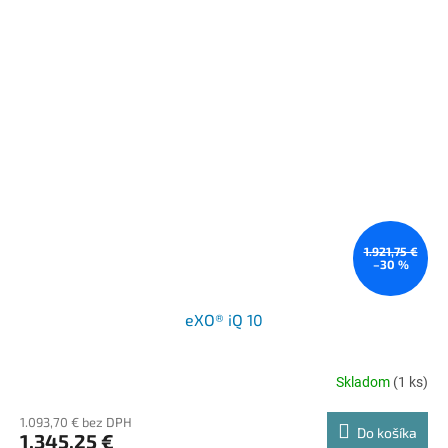
1.921,75 €
–30 %
eXO® iQ 10
Skladom
(1 ks)
1.093,70 € bez DPH
Do košíka
1.345,25 €