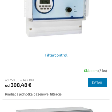
p
o
r
v
o
d
u
k
t
o
v
Filtercontrol
Skladom
(3 ks)
od 250,80 € bez DPH
DETAIL
308,48 €
od
Riadiaca jednotka bazénovej filtrácie.