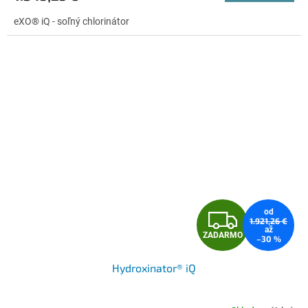
eXO® iQ - soľný chlorinátor
Z
od
1.921,26 €
až
ZADARMO
–30 %
A
Hydroxinator® iQ
D
A