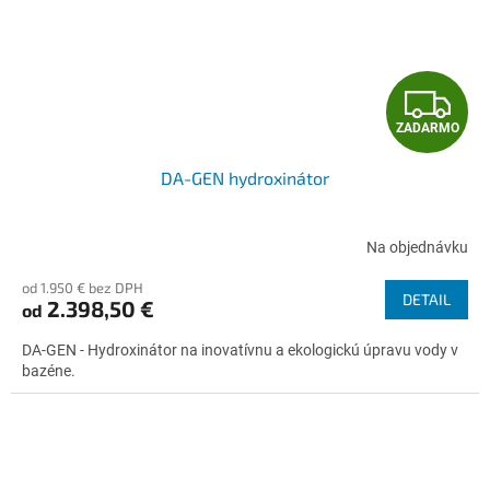
Z
ZADARMO
A
DA-GEN hydroxinátor
D
A
Na objednávku
R
od 1.950 € bez DPH
DETAIL
2.398,50 €
od
M
DA-GEN - Hydroxinátor na inovatívnu a ekologickú úpravu vody v
O
bazéne.