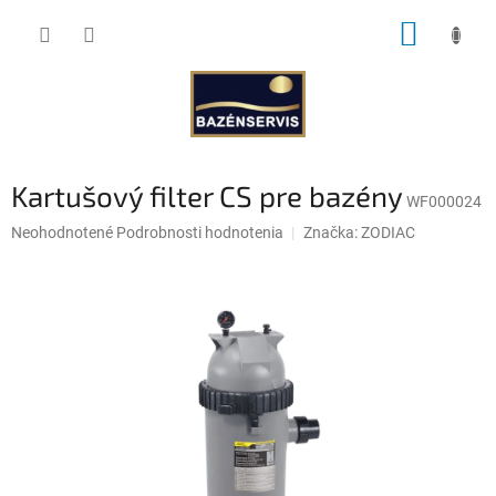
Prejsť
NÁKUP
na
obsah
KOŠÍK
Kartušový filter CS pre bazény
WF000024
Priemerné
Neohodnotené
Podrobnosti hodnotenia
Značka:
ZODIAC
hodnotenie
produktu
je
0,0
z
5
hviezdičiek.