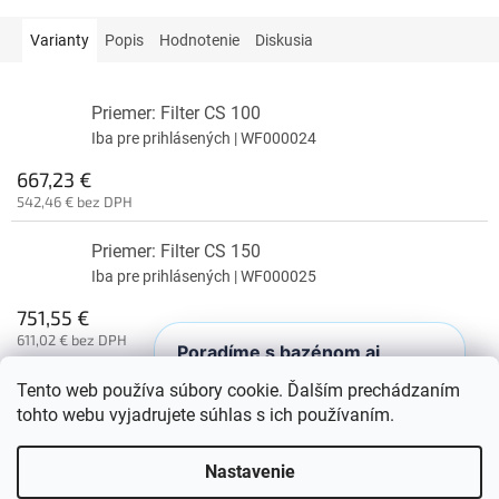
Varianty
Popis
Hodnotenie
Diskusia
Priemer: Filter CS 100
Iba pre prihlásených
| WF000024
667,23 €
542,46 € bez DPH
Priemer: Filter CS 150
Iba pre prihlásených
| WF000025
751,55 €
611,02 € bez DPH
Poradíme s bazénom aj
vírivkou
Tento web používa súbory cookie. Ďalším prechádzaním
Otvorte chat a získajte rýchle
Z
tohto webu vyjadrujete súhlas s ich používaním.
odporúčanie bez hľadania v e-shope.
á
Vytvoril Shoptet
p
Nastavenie
ä