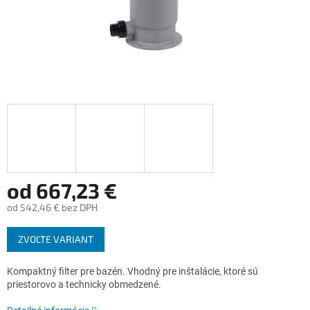
od
667,23 €
od
542,46 €
bez DPH
Jednotková
ZVOĽTE VARIANT
cena:
Kompaktný filter pre bazén. Vhodný pre inštalácie, ktoré sú
priestorovo a technicky obmedzené.