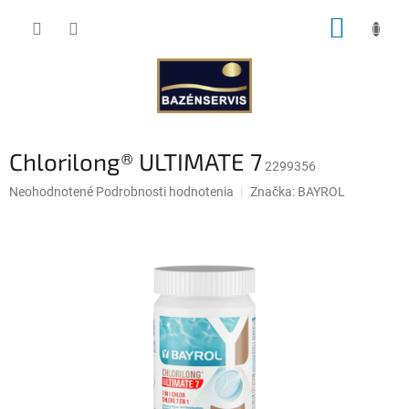
Prejsť
NÁKUP
na
obsah
KOŠÍK
Chlorilong® ULTIMATE 7
2299356
Priemerné
Neohodnotené
Podrobnosti hodnotenia
Značka:
BAYROL
hodnotenie
produktu
je
0,0
z
5
hviezdičiek.