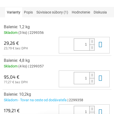
Varianty
Popis
Súvisiace súbory (1)
Hodnotenie
Diskusia
Balenie: 1,2 kg
Skladom
(3 ks)
| 2299356
Do 
29,26 €
23,79 € bez DPH
Balenie: 4,8 kg
Skladom
(4 ks)
| 2299357
Do 
95,04 €
77,27 € bez DPH
Balenie: 10,2kg
Skladom - Tovar na ceste od dodávateľa
| 2299358
Do 
179,21 €