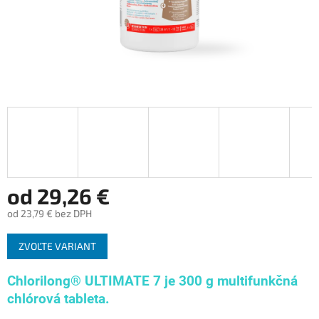
od
29,26 €
od
23,79 €
bez DPH
Jednotková
ZVOĽTE VARIANT
cena:
Chlorilong® ULTIMATE 7 je 300 g multifunkčná
chlórová tableta.