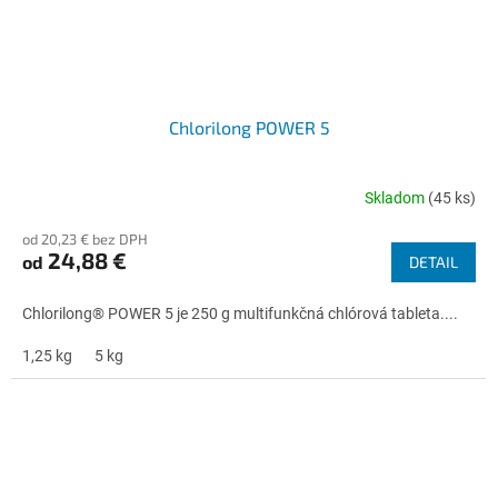
Chlorilong POWER 5
Skladom
(45 ks)
od 20,23 € bez DPH
24,88 €
od
DETAIL
Chlorilong® POWER 5 je 250 g multifunkčná chlórová tableta....
1,25 kg
5 kg