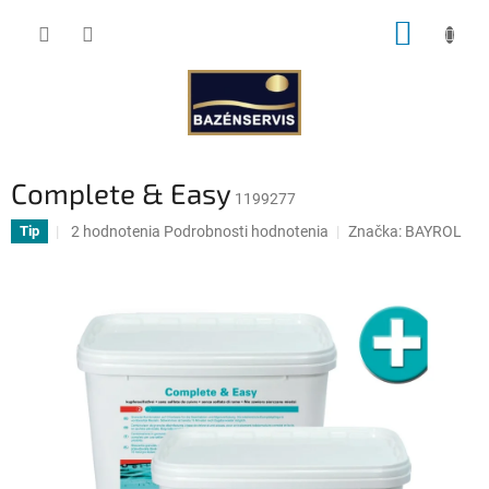
Prejsť
NÁKUP
na
obsah
KOŠÍK
Complete & Easy
1199277
Priemerné
2 hodnotenia
Podrobnosti hodnotenia
Značka:
BAYROL
Tip
hodnotenie
produktu
je
5,0
z
5
hviezdičiek.