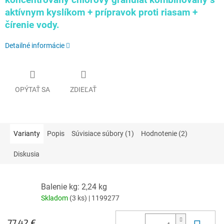
koncentrovaný chlórový granulát
kombinovaný s
aktívnym kyslíkom + prípravok proti riasam +
čírenie vody.
Detailné informácie
OPÝTAŤ SA
ZDIEĽAŤ
Varianty
Popis
Súvisiace súbory (1)
Hodnotenie (2)
Diskusia
Balenie kg: 2,24 kg
Skladom
(3 ks)
| 1199277
77,42 €